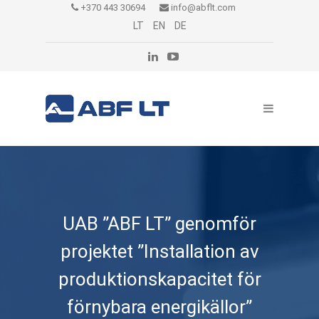
+370 443 30694
info@abflt.com
LT
EN
DE
UAB ”ABF LT” genomför
projektet ”Installation av
produktionskapacitet för
förnybara energikällor”